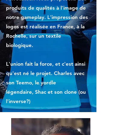
produits de qualités à l'image de
notre gameplay. L'impression des
logos est réalisée en France, à la
Rochelle, sur un textile
biologique.
L'union fait la force, et c'est ainsi
qu'est né le projet.
Charles avec
son Teemo, le yordle
légendaire
,
Shac et son clone (ou
l'inverse?)