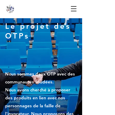
Le projet des
OTPs
Nous sommes deux OTP avec des
communautés soudées.
Nous avons cherché à proposer
des produits en lien avec nos
personnages de la faille de
l'invocateur.
Nous proposons des